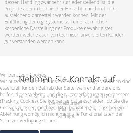
dessen Handling zwar sehr zufriedenstellend ist, die
Projekte aber in technischer Hinsicht manchmal nicht
ausreichend dargestellt werden können. Mit der
Einführung der o.g. Systeme soll eine räumliche /
körperliche Darstellung der Produkte gewährleistet
werden, welche auch von technisch unversierten Kunden
gut verstanden werden kann.
Wir benutzen Cookies
Nehmen Sie Kontakt auf
Wir nutzen Cookies auf unserer Website. Einige von ihnen sind
essenziell für den Betrieb der Seite, während andere uns
helfen, diese Website und die Nutzererfahrung zu verbessern
Haben Sie interesse an unseren Produkten und
(Tracking Cookies). Sie können selbst entscheiden, ob Sie die
Dienstleistungen?
Cookies zulassen möchten. Bitte beachten Sie, dass bei einer
Nehmen Sie mit uns Kontakt auf! Wir freuen uns auf Ihre
Ablehnung womöglich nicht mehr alle Funktionalitäten der
Anfrage.
Seite zur Verfügung stehen.